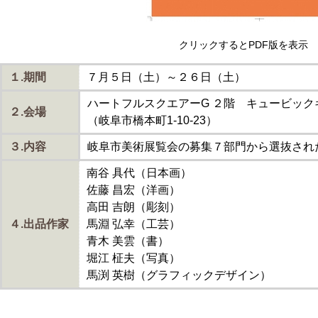
クリックするとPDF版を
１.期間
７月５日（土）～２６日（土）
ハートフルスクエアーG ２階 キュービック
２.会場
（岐阜市橋本町1-10-23）
３.内容
岐阜市美術展覧会の募集７部門から選抜され
南谷 具代（日本画）
佐藤 昌宏（洋画）
高田 吉朗（彫刻）
４.出品作家
馬淵 弘幸（工芸）
青木 美雲（書）
堀江 柾夫（写真）
馬渕 英樹（グラフィックデザイン）