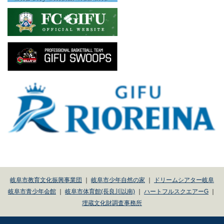
岐阜市教育文化振興事業団
｜
岐阜市少年自然の家
｜
ドリームシアター岐阜
岐阜市青少年会館
｜
岐阜市体育館(長良川以南)
｜
ハートフルスクエアーG
｜
埋蔵文化財調査事務所