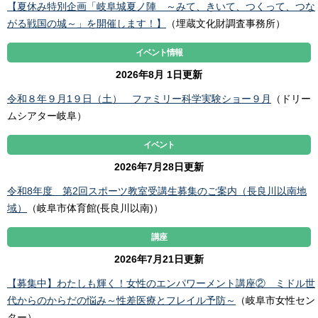
【夏休み特別企画「岐阜城夏ノ陣 ～みて、きいて、つくって、つな
がる戦国の城～」を開催します！】
（埋蔵文化財調査事務所）
イベント情報
2026年8月 1日更新
令和８年９月1９日（土） ファミリー科学実験ショー９月
（ドリー
ムシアター岐阜）
イベント
2026年7月28日更新
令和8年度 第2回スポーツ教室受講生募集のご案内（長良川以南地
域）
（岐阜市体育館(長良川以南)）
講座
2026年7月21日更新
【募集中】わたしも輝く！女性のエンパワーメント講座② ミドル世
代からのからだの悩み～性差医療とフレイル予防～
（岐阜市女性セン
ター）