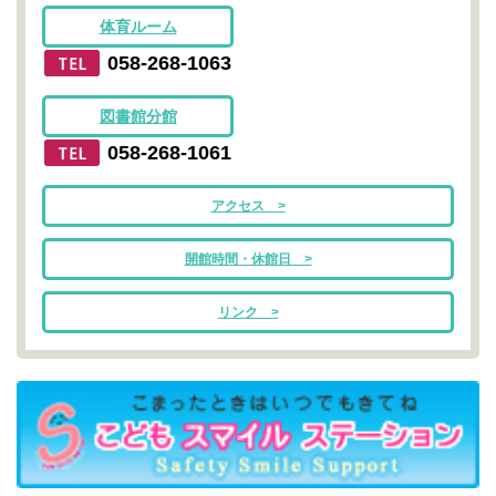
体育ルーム
058-268-1063
図書館分館
058-268-1061
アクセス >
開館時間・休館日 >
リンク >