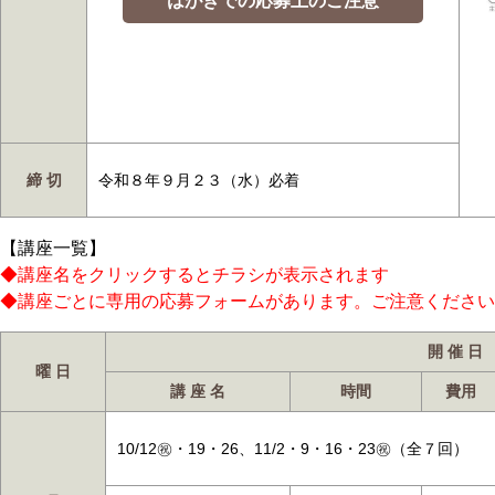
はがきでの応募上のご注意
締 切
令和８年９月２３（水）必着
【講座一覧】
◆講座名をクリックするとチラシが表示されます
◆講座ごとに専用の応募フォームがあります。ご注意ください
開 催 日
曜 日
講 座 名
時間
費用
10/12㊗・19・26、11/2・9・16・23㊗（全７回）