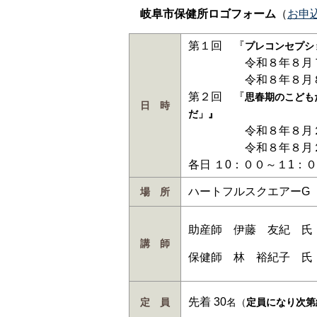
岐阜市保健所ロゴフォーム
（
お申
第１回 『
プレコンセプシ
令和８年８月７
令和８年８月８
第２回 『
思春期のこども
日 時
だ」』
令和８年８月２２
令和８年８月２８
各日 １0：００～１1
ハートフルスクエアーG
場 所
助産師 伊藤 友紀 氏
講 師
保健師 林 裕紀子 氏
先着 30
定 員
名（
定員になり次第