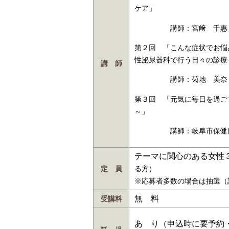
ケア」
講師：宮﨑 千惠 氏
第２回 「こんな症状でお悩
性泌尿器科で行う日々の診療
講 師
講師：菊地 美奈 氏
第３回 「元気に毎日を過ご
～」
講師：岐阜市保健所 
テーマに関心のある女性
定 員
る方）
※応募者多数の場合は抽選（
無 料
受講料
あ り（申込時に要予約