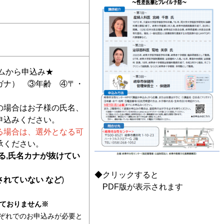
着
ムから申込み★
ガナ） ③年齢 ④〒・
の場合はお子様の氏名、
申込みください。
る場合は、選外となる可
承ください。
る,氏名カナが抜けてい
◆クリックすると
れていない など
)
PDF版が表示されます
ておりません※
ぞれでのお申込みが必要と