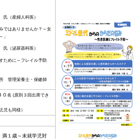
（産婦人科医）
みではありませんか？～女
～」
（泌尿器科医）
すために～フレイル予防
管理栄養士・保健師
３０
名 (原則３回出席でき
託児も同様）
・満１歳～未就学児対