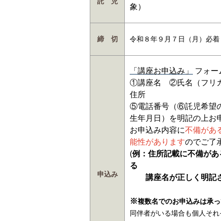
託 児
象）
締 切
令和８年９月７日（月）必
「講座お申込み」
フォー
①講座名 ②氏名（フリ
住所
⑤電話番号（⑥託児希望
生年月日）を明記の上お
お申込み内容に
不備があ
能性が
あります
のでご了
(
例：住所記載に不備があ
る
申込み
講座名が正しく明記さ
※
複数名でのお申込みは承っ
同伴者がいる場合も
個人それ