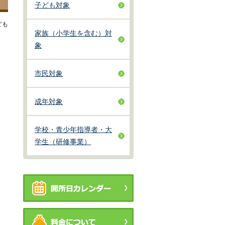
子ども対象
ども
家族（小学生を含む）対
象
市民対象
成年対象
学校・青少年指導者・大
学生（研修事業）