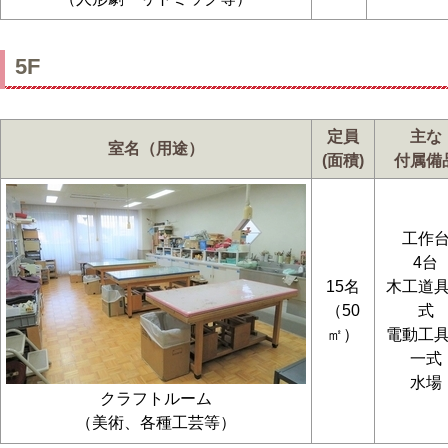
5F
定員
主な
室名（用途）
(面積)
付属備
工作
4台
15名
木工道
（50
式
㎡）
電動工
一式
水場
クラフトルーム
（美術、各種工芸等）