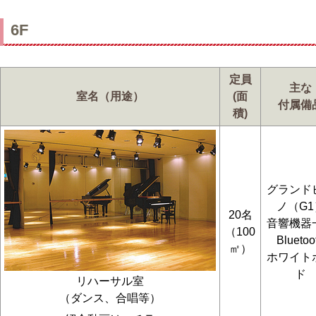
6F
定員
主な
室名（用途）
(面
付属備
積)
グランド
ノ（G1
20名
音響機器
（100
Bluetoo
㎡）
ホワイト
ド
リハーサル室
（ダンス、合唱等）