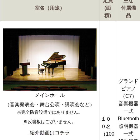
定員
主な
室名（用途）
(面
付属備
積)
品
グランド
ピアノ
メインホール
（C7）
音響機器
（音楽発表会・舞台公演・講演会など）
一式
※完全防音設備ではありません。
Bluetooth
１０
※反響板はございません。
照明機器
０名
紹介動画はコチラ
一式
（100