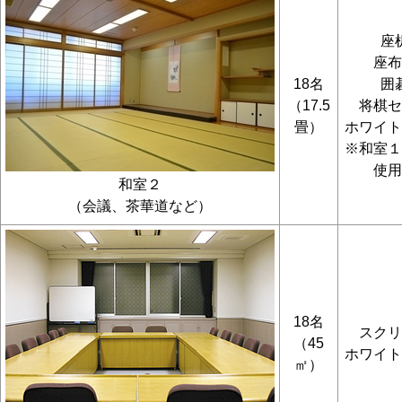
座
座布
18名
囲
（17.5
将棋セ
畳）
ホワイト
※和室１
使用
和室２
（会議、茶華道など）
18名
スクリ
（45
ホワイト
㎡）