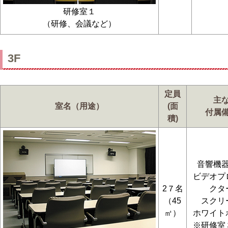
研修室１
（研修、会議など）
3F
定員
主
室名（用途）
(面
付属
積)
音響機
ビデオプ
2７名
クタ
（45
スクリ
㎡）
ホワイト
※研修室