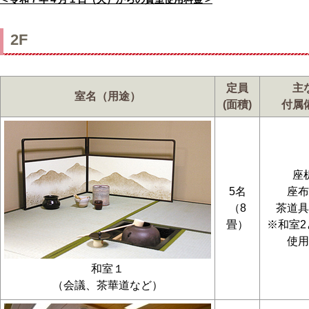
2F
定員
主
室名（用途）
(面積)
付属
座
5名
座布
（8
茶道具
畳）
※和室2
使用
和室１
（会議、茶華道など）