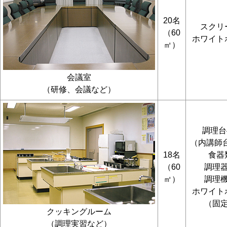
20名
スクリ
（60
ホワイト
㎡）
会議室
（研修、会議など）
調理台
（内講師
18名
食器
（60
調理
㎡）
調理
ホワイト
（固
クッキングルーム
（調理実習など）