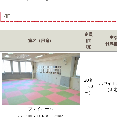
4F
定員
主
室名（用途）
(面
付属
積)
20名
ホワイト
（60
（固
㎡）
プレイルーム
（人形劇・リトミック等）