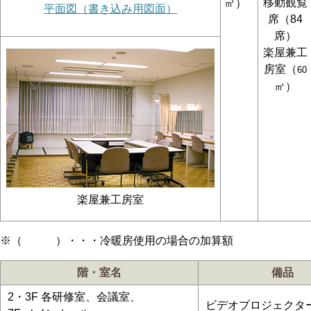
移動観覧
㎡）
平面図（書き込み用図面）
席（84
席）
楽屋兼工
房室
（
60
㎡）
楽屋兼工房室
※（ ）・・・冷暖房使用の場合の加算額
階・室名
備品
2・3F 各研修室、会議室、
ビデオプロジェクタ