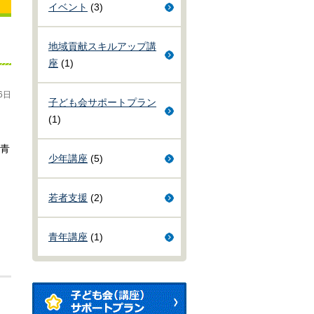
イベント
(3)
地域貢献スキルアップ講
座
(1)
6日
子ども会サポートプラン
(1)
青
少年講座
(5)
若者支援
(2)
青年講座
(1)