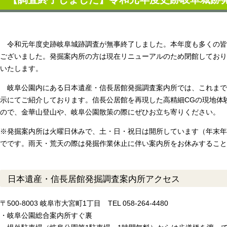
令和元
年度史跡岐阜城跡調査が無事終了しました。本年度も多くの皆
ございました。
発掘
案内所の方は現在リニューアルのため閉館しており
いたします。
岐阜公園内にある日本遺産・信長居館発掘調査案内所では、これま
示にてご紹介しております。
信長公居館を再現した高精細CGの現地体
ので、
金華山登山や、岐阜公園散策の際にぜひお立ち寄りください。
※発掘案内所は火曜日休みで、土・日・祝日は開所しています（年末年
でです。雨天・荒天の際は発掘作業休止に伴い案内所をお休みすること
日本遺産・信長居館発掘調査案内所アクセス
〒500-8003 岐阜市大宮町1丁目 TEL 058-264-4480
・岐阜公園総合案内所すぐ裏